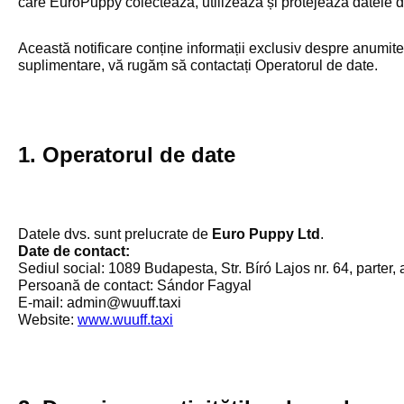
care EuroPuppy colectează, utilizează și protejează datele dv
Această notificare conține informații exclusiv despre anumite a
suplimentare, vă rugăm să contactați Operatorul de date.
1. Operatorul de date
Datele dvs. sunt prelucrate de
Euro Puppy Ltd
.
Date de contact:
Sediul social: 1089 Budapesta, Str. Bíró Lajos nr. 64, parter, 
Persoană de contact: Sándor Fagyal
E-mail: admin@wuuff.taxi
Website:
www.wuuff.taxi