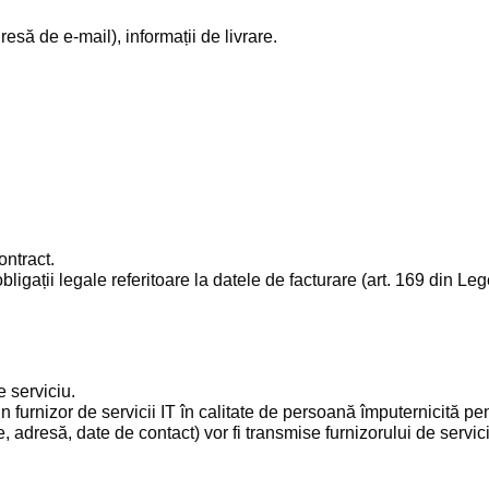
esă de e-mail), informații de livrare.
ontract.
obligații legale referitoare la datele de facturare (art. 169 din Le
e serviciu.
 furnizor de servicii IT în calitate de persoană împuternicită pen
, adresă, date de contact) vor fi transmise furnizorului de servicii 