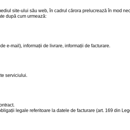
mediul site-ului său web, în cadrul cărora prelucrează în mod nece
ucrate după cum urmează:
 e-mail), informații de livrare, informații de facturare.
te serviciului.
ontract.
obligații legale referitoare la datele de facturare (art. 169 din Le