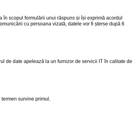
ta în scopul formulării unui răspuns și își exprimă acordul
comunicării cu persoana vizată, datele vor fi șterse după 6
ul de date apelează la un furnizor de servicii IT în calitate de
e termen survine primul.