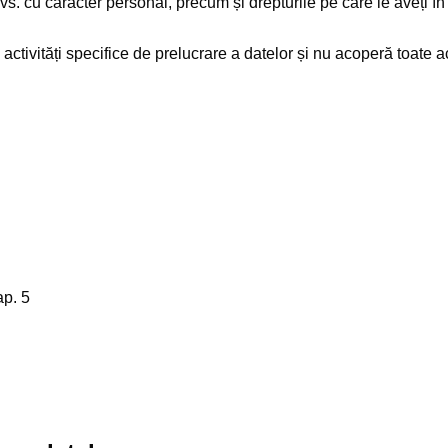
s. cu caracter personal, precum și drepturile pe care le aveți în
ctivități specifice de prelucrare a datelor și nu acoperă toate ac
ap. 5