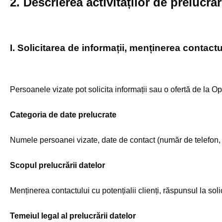
2. Descrierea activităților de prelucra
I. Solicitarea de informații, menținerea contactu
Persoanele vizate pot solicita informații sau o ofertă de la Op
Categoria de date prelucrate
Numele persoanei vizate, date de contact (număr de telefon,
Scopul prelucrării datelor
Menținerea contactului cu potențialii clienți, răspunsul la solic
Temeiul legal al prelucrării datelor