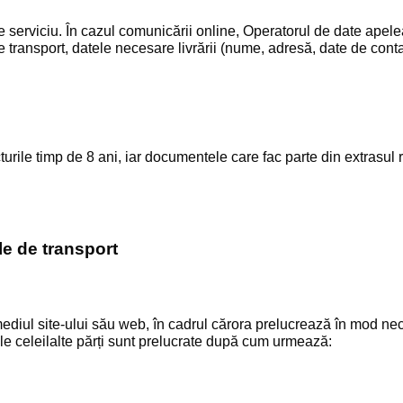
 de serviciu. În cazul comunicării online, Operatorul de date apele
e transport, datele necesare livrării (nume, adresă, date de contact
rile timp de 8 ani, iar documentele care fac parte din extrasul 
le de transport
mediul site-ului său web, în cadrul cărora prelucrează în mod nece
 ale celeilalte părți sunt prelucrate după cum urmează: