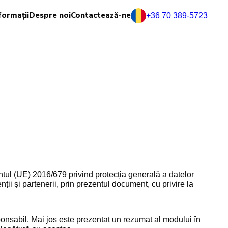
formații
Despre noi
Contactează-ne
+36 70 389-5723
ntul (UE) 2016/679 privind protecția generală a datelor
nții și partenerii, prin prezentul document, cu privire la
onsabil. Mai jos este prezentat un rezumat al modului în