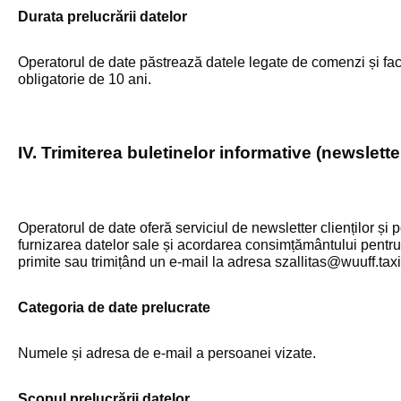
Durata prelucrării datelor
Operatorul de date păstrează datele legate de comenzi și factu
obligatorie de 10 ani.
IV. Trimiterea buletinelor informative (newslette
Operatorul de date oferă serviciul de newsletter clienților și 
furnizarea datelor sale și acordarea consimțământului pentru 
primite sau trimițând un e-mail la adresa szallitas@wuuff.tax
Categoria de date prelucrate
Numele și adresa de e-mail a persoanei vizate.
Scopul prelucrării datelor