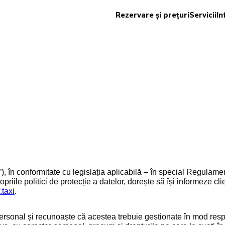
Rezervare și prețuri
Servicii
In
, în conformitate cu legislația aplicabilă – în special Regulame
iile politici de protecție a datelor, dorește să își informeze clie
.taxi
.
personal și recunoaște că acestea trebuie gestionate în mod resp