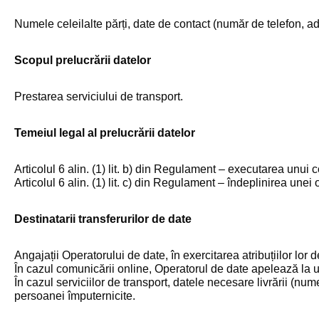
Numele celeilalte părți, date de contact (număr de telefon, adr
Scopul prelucrării datelor
Prestarea serviciului de transport.
Temeiul legal al prelucrării datelor
Articolul 6 alin. (1) lit. b) din Regulament – executarea unui c
Articolul 6 alin. (1) lit. c) din Regulament – îndeplinirea unei 
Destinatarii transferurilor de date
Angajații Operatorului de date, în exercitarea atribuțiilor lor d
În cazul comunicării online, Operatorul de date apelează la un
În cazul serviciilor de transport, datele necesare livrării (nume
persoanei împuternicite.