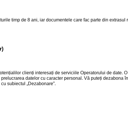
rile timp de 8 ani, iar documentele care fac parte din extrasul 
r)
potențialilor clienți interesați de serviciile Operatorului de date
prelucrarea datelor cu caracter personal. Vă puteți dezabona în
i cu subiectul „Dezabonare”.